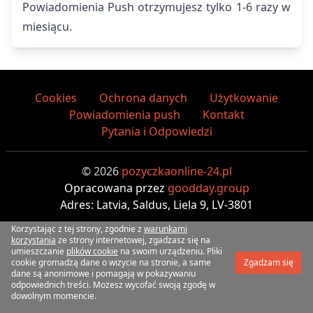
Powiadomienia Push otrzymujesz tylko 1-6 razy w
miesiącu.
Cookies
Ochrona danych
Użytkowanie
Powiadomienia push
Kontakt
Pytania i Odpowiedzi
© 2026
pozyczkaonline-24.pl
Opracowana przez
goodday.group
Adres: Latvia, Saldus, Liela 9, LV-3801
Korzystając z tej strony, zgodnie z
warunkami
korzystania
ze strony internetowej, zgadzasz się na
umieszczanie
plików cookie
na swoim urządzeniu. Pliki
cookie gromadzą dane o wizycie na stronie, a same
Zgadzam się
dane są anonimowe i pomagają w pokazywaniu
odpowiednich treści. Możesz wycofać swoją zgodę w
dowolnym momencie.